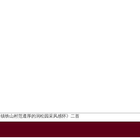
里砖埠镇铁山村范遵厚的润松园采风感怀》二首