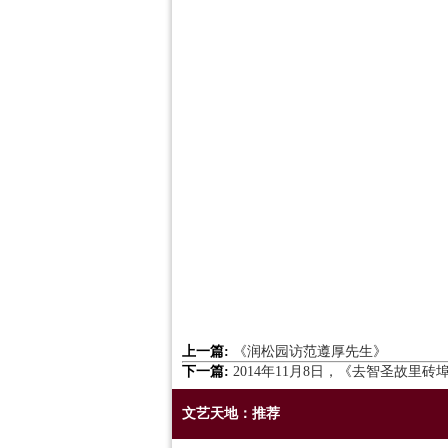
上一篇:
《润松园访范遵厚先生》
下一篇:
2014年11月8日，《去智圣故
文艺天地：推荐